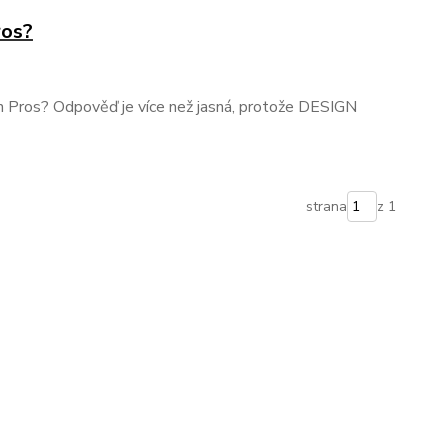
ros?
ien Pros? Odpověď je více než jasná, protože DESIGN
strana
z 1