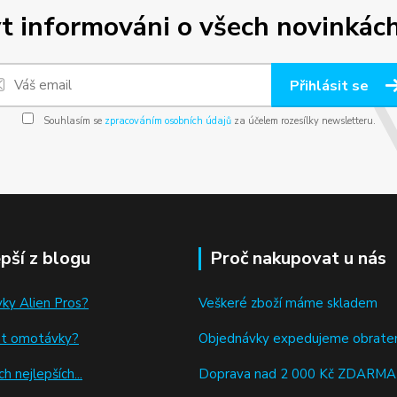
t informováni o všech novinkách
Přihlásit se
Souhlasím se
zpracováním osobních údajů
za účelem rozesílky newsletteru.
epší z blogu
Proč nakupovat u nás
ky Alien Pros?
Veškeré zboží máme skladem
at omotávky
?
Objednávky expedujeme obrat
h nejlepších...
Doprava nad 2 000 Kč ZDARMA