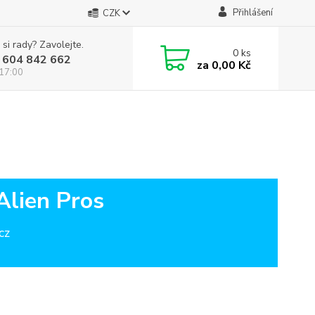
Přihlášení
CZK
 si rady? Zavolejte.
0
ks
 604 842 662
za
0,00 Kč
 17:00
Alien Pros
cz