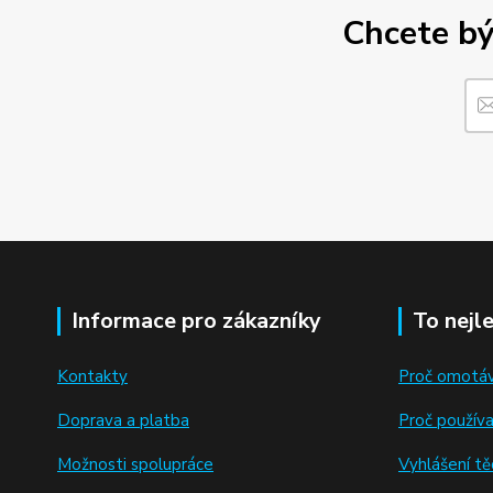
Chcete bý
Informace pro zákazníky
To nejl
Kontakty
Proč omotáv
Doprava a platba
Proč použív
Možnosti spolupráce
Vyhlášení těc