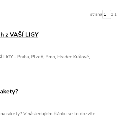
strana
z 1
ch z VAŠÍ LIGY
Í LIGY - Praha, Plzeň, Brno, Hradec Králové,
rakety?
a rakety? V následujícím článku se to dozvíte...