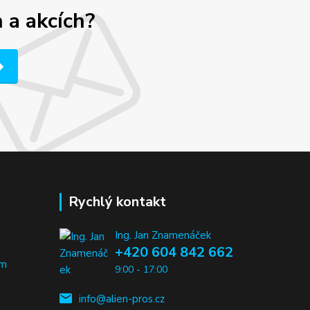
 a akcích?
Rychlý kontakt
Ing. Jan Znamenáček
+420 604 842 662
em
9:00 - 17:00
info@alien-pros.cz