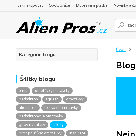
Jak nakupovat
Spolupráce
Doprava a platba
Novinky a čl
Úvod
Kategorie blogu
Blog
Štítky blogu
tenis
omotávky na rakety
badminton
squash
omotávky
alien pros
tenisové omotávky
badmintonové omotávky
gripy na rakety
rakety
Nejn
proc používat omotávky
inspirace