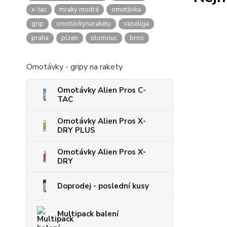
x-tac
mraky modrá
omotávka
grip
omotávkynarakety
vaseliga
praha
plzen
olomouc
brno
Omotávky - gripy na rakety
Omotávky Alien Pros C-
TAC
Omotávky Alien Pros X-
DRY PLUS
Omotávky Alien Pros X-
DRY
Doprodej - poslední kusy
Multipack balení