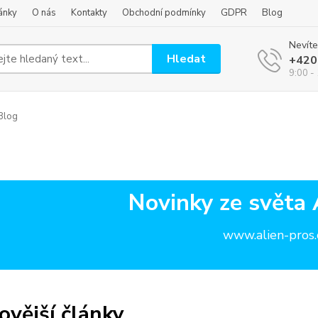
ánky
O nás
Kontakty
Obchodní podmínky
GDPR
Blog
Nevíte
Hledat
+420
9:00 -
Blog
Novinky ze světa 
www.alien-pros.
ovější články