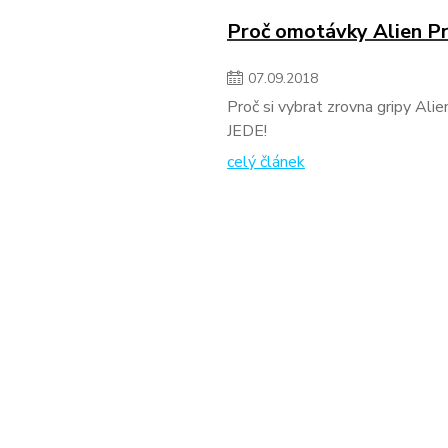
Proč omotávky Alien P
07
.
09
.
2018
Proč si vybrat zrovna gripy Al
JEDE!
celý článek