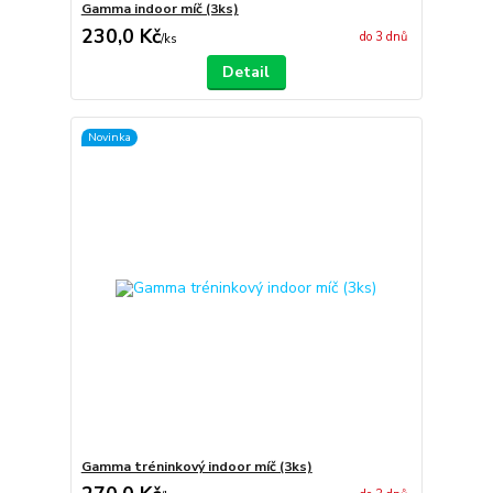
Gamma indoor míč (3ks)
230,0 Kč
do 3 dnů
/
ks
Detail
Novinka
Gamma tréninkový indoor míč (3ks)