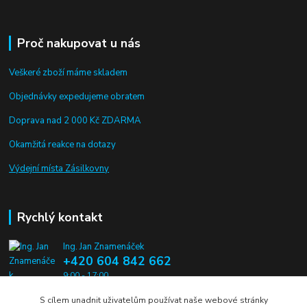
Proč nakupovat u nás
Veškeré zboží máme skladem
Objednávky expedujeme obratem
Doprava nad 2 000 Kč ZDARMA
Okamžitá reakce na dotazy
Výdejní místa Zásilkovny
Rychlý kontakt
Ing. Jan Znamenáček
+420 604 842 662
9:00 - 17:00
S cílem unadnit uživatelům používat naše webové stránky
info@alien-pros.cz