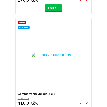
270,0 Kč
do 3 dnů
/
ks
Detail
Akce
Novinka
Gamma venkovní míč (6ks)
600,0 Kč
410,0 Kč
do 3 dnů
/
ks