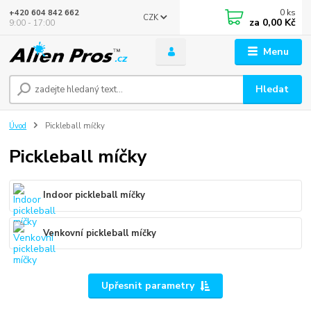
0
ks
+420 604 842 662
CZK
za
0,00 Kč
9:00 - 17:00
Menu
Hledat
Úvod
Pickleball míčky
Pickleball míčky
Indoor pickleball míčky
Venkovní pickleball míčky
Upřesnit parametry