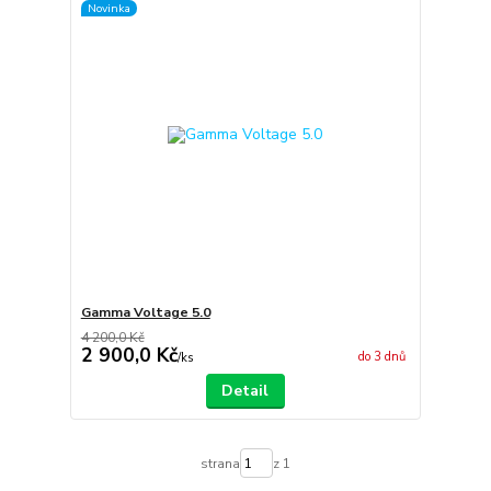
Novinka
Gamma Voltage 5.0
4 200,0 Kč
2 900,0 Kč
do 3 dnů
/
ks
Detail
strana
z 1