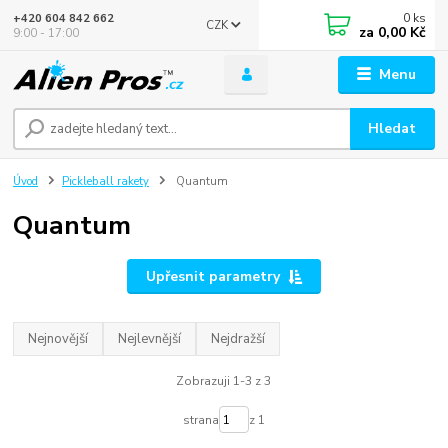
0
ks
+420 604 842 662
CZK
za
0,00 Kč
9:00 - 17:00
Menu
Hledat
Úvod
Pickleball rakety
Quantum
Quantum
Upřesnit parametry
Nejnovější
Nejlevnější
Nejdražší
Zobrazuji 1-3 z 3
strana
z 1