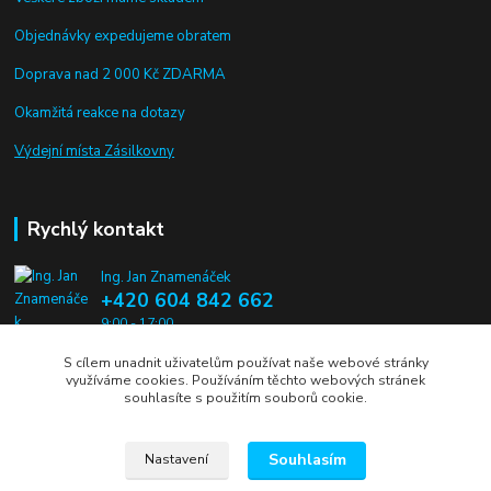
Objednávky expedujeme obratem
Doprava nad 2 000 Kč ZDARMA
Okamžitá reakce na dotazy
Výdejní místa Zásilkovny
Rychlý kontakt
Ing. Jan Znamenáček
+420 604 842 662
9:00 - 17:00
S cílem unadnit uživatelům používat naše webové stránky
info@alien-pros.cz
využíváme cookies. Používáním těchto webových stránek
souhlasíte s použitím souborů cookie.
Souhlasím
Nastavení