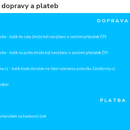
 dopravy a plateb
D O P R A V A
šta - balík do ruky (může být navýšeno o sezónní příplatek ČP)
šta - balík na poštu
(může být navýšeno o sezónní příplatek ČP)
na.cz - balík bude doručen na Vámi vybranou pobočku Zásilkovny.cz
odběr
P L A T B A
převodem na bankovní účet