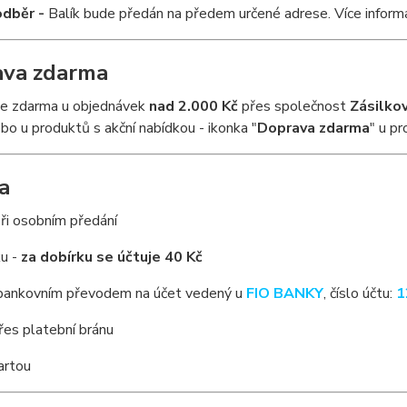
dběr -
Balík bude předán na předem určené adrese. Více informací
ava zdarma
je zdarma u objednávek
nad 2.000 Kč
přes společnost
Zásilko
bo u produktů s akční nabídkou - ikonka "
Doprava zdarma
" u pr
a
ři osobním předání
ku -
za dobírku se účtuje 40 Kč
ankovním převodem na účet vedený u
FIO BANKY
, číslo účtu:
1
řes platební bránu
artou