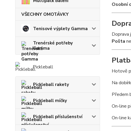
Multipack balení
Osobní o
VŠECHNY OMOTÁVKY
Dopr
Tenisové výplety Gamma
Doprava 
Pošta
ne
Trenérské potřeby
Gamma
Platb
Pickleball
Hotově p
Na dobír
Pickleball rakety
Předem b
Pickleball míčky
On-line p
Pickleball příslušenství
On-line k