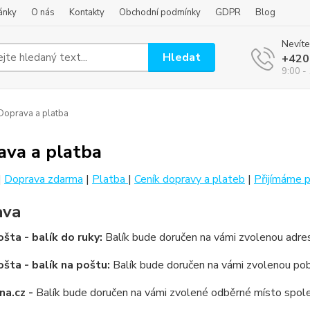
ánky
O nás
Kontakty
Obchodní podmínky
GDPR
Blog
Nevíte
Hledat
+420
9:00 -
oprava a platba
ava a platba
|
Doprava zdarma
|
Platba
|
Ceník dopravy a plateb
|
Přijímáme p
ava
šta - balík do ruky:
Balík bude doručen na vámi zvolenou adre
šta - balík na poštu:
Balík bude doručen na vámi zvolenou p
na.cz -
Balík bude doručen na vámi zvolené odběrné místo spol