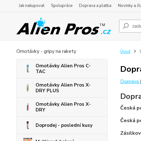
Jak nakupovat
Spolupráce
Doprava a platba
Novinky a čl
Omotávky - gripy na rakety
Úvod
D
Omotávky Alien Pros C-
Dopr
TAC
Doprava
Omotávky Alien Pros X-
DRY PLUS
Dopr
Omotávky Alien Pros X-
Česká po
DRY
Česká po
Doprodej - poslední kusy
Zásilkov