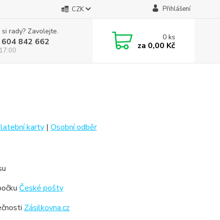
Přihlášení
CZK
 si rady? Zavolejte.
0
ks
 604 842 662
za
0,00 Kč
 17:00
latební karty
|
Osobní odběr
su
obočku
České pošty
ečnosti
Zásilkovna.cz