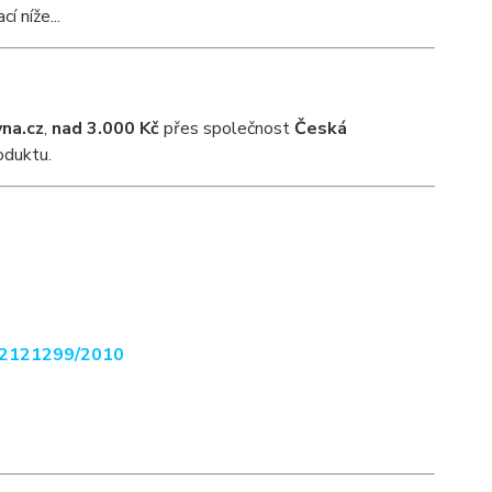
 níže...
vna.cz
,
nad 3.000 Kč
přes společnost
Česká
oduktu.
2121299/2010