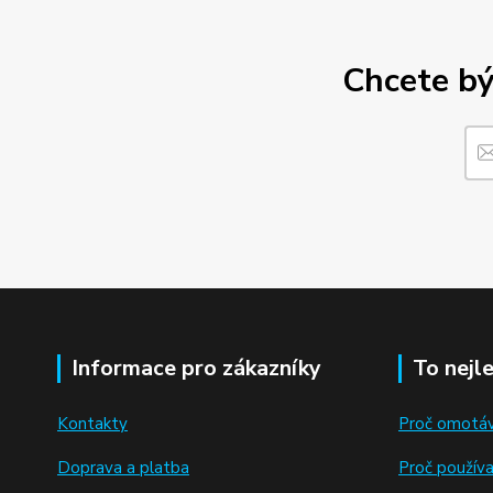
Chcete bý
Informace pro zákazníky
To nejl
Kontakty
Proč omotáv
Doprava a platba
Proč použív