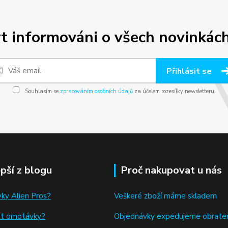
t informováni o všech novinkách
Přihlásit se
Souhlasím se
zpracováním osobních údajů
za účelem rozesílky newsletteru.
epší z blogu
Proč nakupovat u nás
ky Alien Pros?
Veškeré zboží máme skladem
at omotávky
?
Objednávky expedujeme obrat