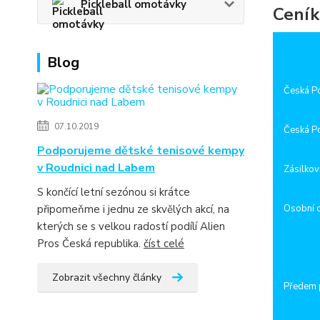
Pickleball omotávky
Ceník
Blog
Česká Po
07.10.2019
Česká Po
Podporujeme dětské tenisové kempy
v Roudnici nad Labem
Zásilkov
S končící letní sezónou si krátce
připomeňme i jednu ze skvělých akcí, na
Osobní 
kterých se s velkou radostí podílí Alien
Pros Česká republika.
číst celé
Zobrazit všechny články
Předem 