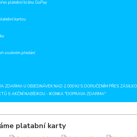
přes platební bránu GoPay
platební kartou
rku
při osobním předání
A ZDARMA U OBJEDNÁVEK NAD 2.000 Kč S DORUČENÍM PŘES ZÁSILKOV
TŮ S AKČNÍ NABÍDKOU - IKONKA "DOPRAVA ZDARMA"
máme platabní karty