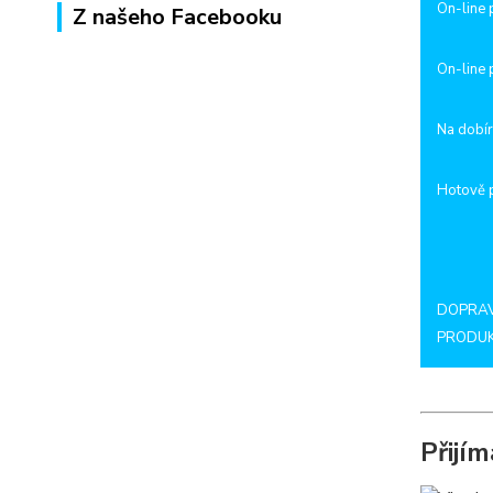
On-line 
Z našeho Facebooku
On-line 
Na dobí
Hotově 
DOPRAV
PRODUK
Přijí