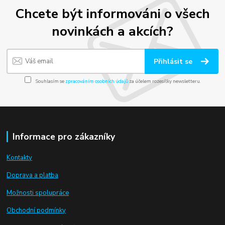
Chcete být informováni o všech
novinkách a akcích?
Přihlásit se
Souhlasím se
zpracováním osobních údajů
za účelem rozesílky newsletteru.
Informace pro zákazníky
Kontakty
Doprava a platba
Možnosti spolupráce
Obchodní podmínky