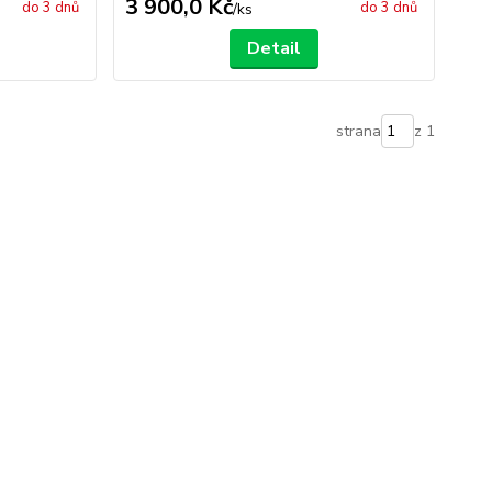
3 900,0 Kč
do 3 dnů
do 3 dnů
/
ks
Detail
strana
z 1