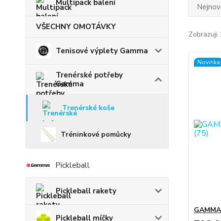
Multipack balení
Nejnově
VŠECHNY OMOTÁVKY
Zobrazuji 
Tenisové výplety Gamma
Novinka
Trenérské potřeby
Gamma
Trenérské koše
Tréninkové pomůcky
Pickleball
Pickleball rakety
GAMMA -
Pickleball míčky