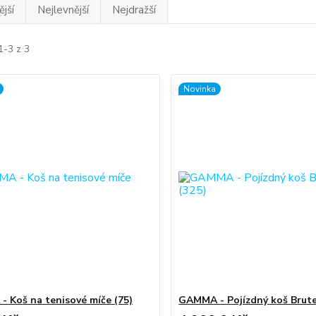
jší
Nejlevnější
Nejdražší
1-3 z 3
Novinka
 Koš na tenisové míče (75)
GAMMA - Pojízdný koš Brute