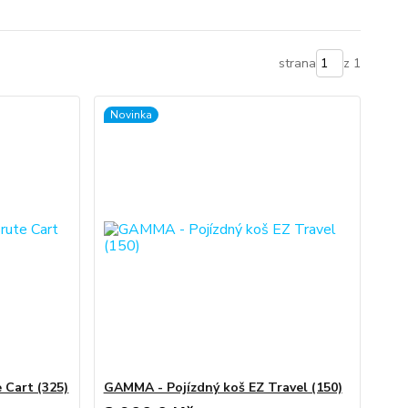
strana
z 1
Novinka
 Cart (325)
GAMMA - Pojízdný koš EZ Travel (150)