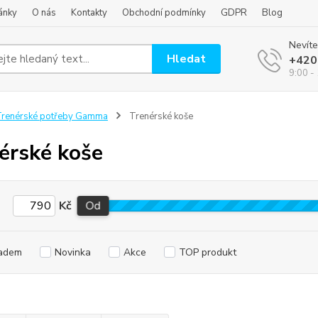
ánky
O nás
Kontakty
Obchodní podmínky
GDPR
Blog
Nevíte
Hledat
+420
9:00 -
renérské potřeby Gamma
Trenérské koše
érské koše
Kč
Od
adem
Novinka
Akce
TOP produkt