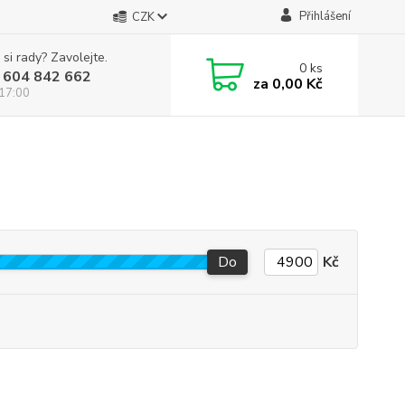
Přihlášení
CZK
 si rady? Zavolejte.
0
ks
 604 842 662
za
0,00 Kč
 17:00
Do
Kč