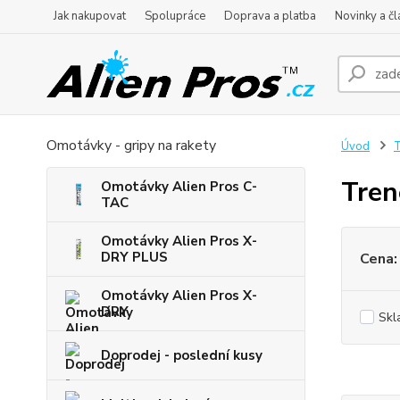
Jak nakupovat
Spolupráce
Doprava a platba
Novinky a čl
Omotávky - gripy na rakety
Úvod
T
Tren
Omotávky Alien Pros C-
TAC
Omotávky Alien Pros X-
DRY PLUS
Cena:
Omotávky Alien Pros X-
DRY
Skl
Doprodej - poslední kusy