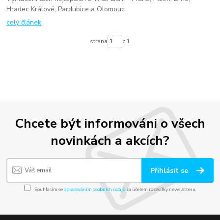
Hradec Králové, Pardubice a Olomouc
celý článek
strana
z 1
Chcete být informováni o všech
novinkách a akcích?
Přihlásit se
Souhlasím se
zpracováním osobních údajů
za účelem rozesílky newsletteru.