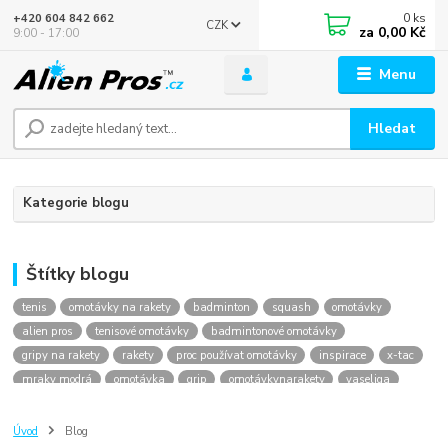
0
ks
+420 604 842 662
CZK
za
0,00 Kč
9:00 - 17:00
Menu
Hledat
Kategorie blogu
Štítky blogu
tenis
omotávky na rakety
badminton
squash
omotávky
alien pros
tenisové omotávky
badmintonové omotávky
gripy na rakety
rakety
proc používat omotávky
inspirace
x-tac
mraky modrá
omotávka
grip
omotávkynarakety
vaseliga
praha
plzen
olomouc
brno
Úvod
Blog