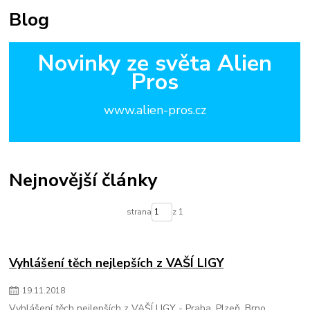
Blog
Novinky ze světa Alien
Pros
www.alien-pros.cz
Nejnovější články
strana
z 1
Vyhlášení těch nejlepších z VAŠÍ LIGY
19
.
11
.
2018
Vyhlášení těch nejlepších z VAŠÍ LIGY - Praha, Plzeň, Brno,