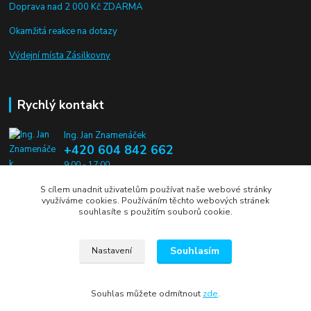
Doprava nad 2 000 Kč ZDARMA
Okamžitá reakce na dotazy
Výdejní místa Zásilkovny
Rychlý kontakt
Ing. Jan Znamenáček
+420 604 842 662
9:00 - 17:00
S cílem unadnit uživatelům používat naše webové stránky
info@alien-pros.cz
využíváme cookies. Používáním těchto webových stránek
souhlasíte s použitím souborů cookie.
Souhlasím
Nastavení
Jan Znamenáček 2019
Souhlas můžete odmítnout
zde
.
Vytvořeno na
Eshop-rychle.cz