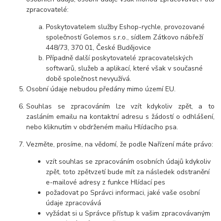
zpracovatelé:
Poskytovatelem služby Eshop-rychle, provozované
společností Golemos s.r.o., sídlem Zátkovo nábřeží
448/73, 370 01, České Budějovice
Případně další poskytovatelé zpracovatelských
softwarů, služeb a aplikací, které však v současné
době společnost nevyužívá.
Osobní údaje nebudou předány mimo území EU.
Souhlas se zpracováním lze vzít kdykoliv zpět, a to
zasláním emailu na kontaktní adresu s žádostí o odhlášení,
nebo kliknutím v obdrženém mailu Hlídacího psa.
Vezměte, prosíme, na vědomí, že podle Nařízení máte právo:
vzít souhlas se zpracováním osobních údajů kdykoliv
zpět, toto zpětvzetí bude mít za následek odstranění
e-mailové adresy z funkce Hlídací pes
požadovat po Správci informaci, jaké vaše osobní
údaje zpracovává
vyžádat si u Správce přístup k vašim zpracovávaným