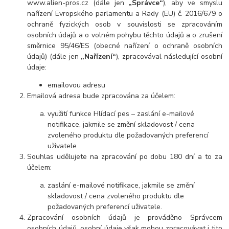
www.alien-pros.cz (dále jen
„Správce“
), aby ve smyslu
nařízení Evropského parlamentu a Rady (EU) č. 2016/679 o
ochraně fyzických osob v souvislosti se zpracováním
osobních údajů a o volném pohybu těchto údajů a o zrušení
směrnice 95/46/ES (obecné nařízení o ochraně osobních
údajů) (dále jen
„Nařízení“
), zpracovával následující osobní
údaje:
emailovou adresu
Emailová adresa bude zpracována za účelem:
využití funkce Hlídací pes – zaslání e-mailové
notifikace, jakmile se změní skladovost / cena
zvoleného produktu dle požadovaných preferencí
uživatele
Souhlas udělujete na zpracování po dobu 180 dní a to za
účelem:
zaslání e-mailové notifikace, jakmile se změní
skladovost / cena zvoleného produktu dle
požadovaných preferencí uživatele.
Zpracování osobních údajů je prováděno Správcem
osobních údajů, osobní údaje však mohou zpracovávat i tito