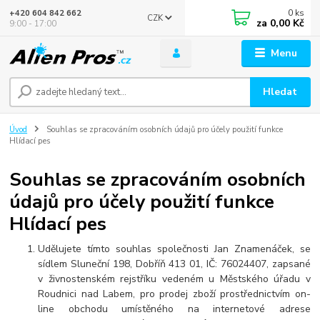
0
ks
+420 604 842 662
CZK
za
0,00 Kč
9:00 - 17:00
Menu
Hledat
Úvod
Souhlas se zpracováním osobních údajů pro účely použití funkce
Hlídací pes
Souhlas se zpracováním osobních
údajů pro účely použití funkce
Hlídací pes
Udělujete tímto souhlas společnosti Jan Znamenáček, se
sídlem Sluneční 198, Dobříň 413 01, IČ: 76024407, zapsané
v živnostenském rejstříku vedeném u Městského úřadu v
Roudnici nad Labem, pro prodej zboží prostřednictvím on-
line obchodu umístěného na internetové adrese