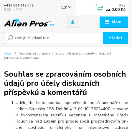
0
ks
+420 604 842 662
CZK
za
0,00 Kč
9:00 - 17:00
Menu
Hledat
Úvod
Souhlas se zpracováním osobních údajů pro účely diskuzních
příspěvků a komentářů
Souhlas se zpracováním osobních
údajů pro účely diskuzních
příspěvků a komentářů
Udělujete tímto souhlas společnosti Jan Znamenáček, se
sídlem Sluneční 198, Dobříň 413 01, IČ: 76024407, zapsané
v živnostenském rejstříku vedeném u Městského úřadu
Roudnice nad Labem pro prodej zboží prostřednictvím on-
line obchodu umístěného na internetové adrese