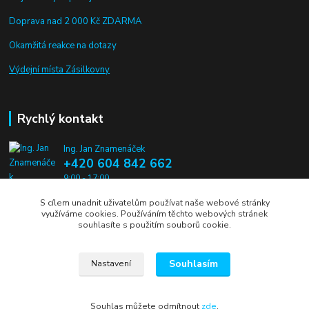
Doprava nad 2 000 Kč ZDARMA
Okamžitá reakce na dotazy
Výdejní místa Zásilkovny
Rychlý kontakt
Ing. Jan Znamenáček
+420 604 842 662
9:00 - 17:00
S cílem unadnit uživatelům používat naše webové stránky
info@alien-pros.cz
využíváme cookies. Používáním těchto webových stránek
souhlasíte s použitím souborů cookie.
Souhlasím
Nastavení
Jan Znamenáček 2019
Souhlas můžete odmítnout
zde
.