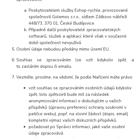
Poskytovatelem služby Eshop-rychle, provozované
společností Golemos s.r.o., sídlem Zátkovo nábřeží
448/73, 370 01, České Budějovice
Případně další poskytovatelé zpracovatelských
softwarů, služeb a aplikací, které však v současné
době společnost nevyužívá.
Osobní údaje
nebudou
předány mimo území EU.
Souhlas se zpracováním lze vzít kdykoliv zpět, a
to zasláním dopisu či emailu.
Vezměte, prosíme, na vědomí, že podle Nařízení máte právo:
vzít souhlas se zpracováním osobních údajů kdykoliv
zpět, toto zpětvzetí bude mít za následek
anonymizování informací o diskutujícím u vašich
příspěvků (úpravou preferencí ochrany soukromí v
patičce webu), popř. na slovní žádost (dopis, email)
kompletní výmaz vašich diskuzních příspěvků.
požadovat po Správci informaci, jaké vaše osobní
údaje zpracovává