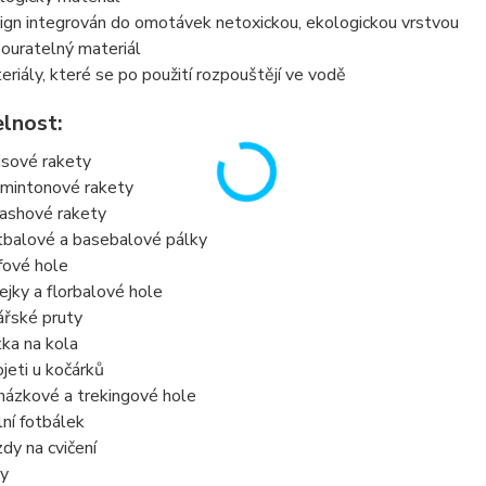
ign integrován do omotávek netoxickou, ekologickou vrstvou
ouratelný materiál
eriály, které se po použití rozpouštějí ve vodě
elnost:
isové rakety
mintonové rakety
ashové rakety
tbalové a basebalové pálky
fové hole
ejky a florbalové hole
ářské pruty
ítka na kola
ojeti u kočárků
házkové a trekingové hole
lní fotbálek
zdy na cvičení
ky