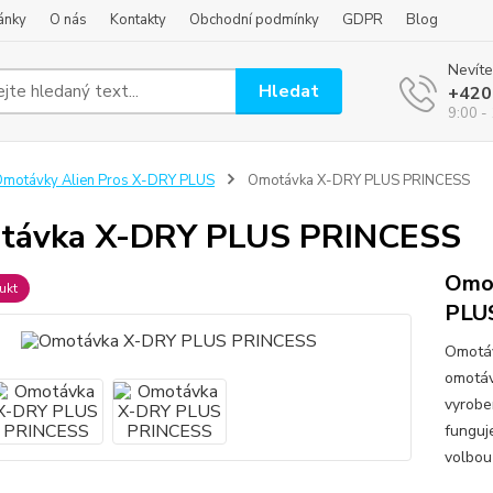
ánky
O nás
Kontakty
Obchodní podmínky
GDPR
Blog
Nevíte
Hledat
+420
9:00 -
motávky Alien Pros X-DRY PLUS
Omotávka X-DRY PLUS PRINCESS
távka X-DRY PLUS PRINCESS
Omot
ukt
PLU
Omotáv
omotáv
vyrobe
funguje
volbou 