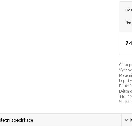
Dos
Nej
74
Číslo p
Výrobc
Materiá
Lepící 
Použití
Délka 
Tloušť
Suchá 
etní specifikace