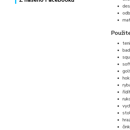
des
odb
mat
Použit
ten
bad
squ
sof
gol
hok
ryb
říd
ruk
vyc
sto
hra
čin