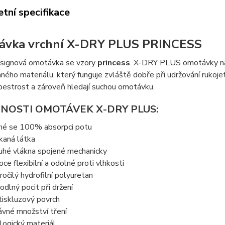
tní specifikace
ávka vrchní X-DRY PLUS PRINCESS
esignová omotávka se vzory
princess
. X-DRY PLUS omotávky na 
ného materiálu, který funguje zvláště dobře při udržování rukojeti
pestrost a zároveň hledají suchou omotávku.
NOSTI OMOTÁVEK X-DRY PLUS:
hé se 100% absorpci potu
kaná látka
uhé vlákna spojené mechanicky
oce flexibilní a odolné proti vlhkosti
ročilý hydrofilní polyuretan
odlný pocit při držení
tiskluzový povrch
ávné množství tření
logický materiál