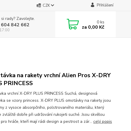
Přihlášení
CZK
 si rady? Zavolejte.
0
ks
 604 842 662
za
0,00 Kč
 17:00
ávka na rakety vrchní Alien Pros X-DRY
S PRINCESS
ka vrchní X-DRY PLUS PRINCESS Suchá, designová
ka se vzory princess. X-DRY PLUS omotávky na rakety jsou
ny z vysoce absorpčního, polstrovaného materiálu, který
 zvláště dobře při udržování rukojeti suché. Jsou skvělou
pro hráče, kteří mají rádi design a pestrost a zár...
celý popis