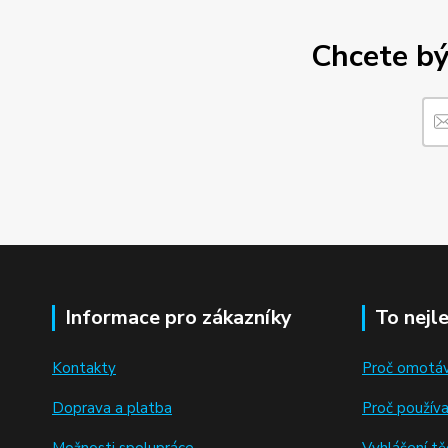
Chcete bý
Informace pro zákazníky
To nejl
Kontakty
Proč omotáv
Doprava a platba
Proč použív
Možnosti spolupráce
Vyhlášení těc