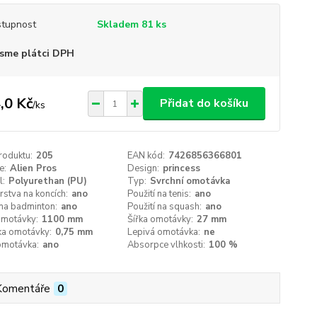
tupnost
Skladem 81 ks
sme plátci DPH
,0 Kč
Přidat do košíku
/
ks
roduktu:
205
EAN kód:
7426856366801
e:
Alien Pros
Design:
princess
l:
Polyurethan (PU)
Typ:
Svrchní omotávka
vrstva na koncích:
ano
Použití na tenis:
ano
 na badminton:
ano
Použití na squash:
ano
omotávky:
1100 mm
Šířka omotávky:
27 mm
ka omotávky:
0,75 mm
Lepivá omotávka:
ne
omotávka:
ano
Absorpce vlhkosti:
100 %
Komentáře
0