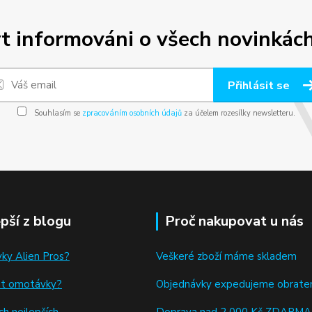
t informováni o všech novinkách
Přihlásit se
Souhlasím se
zpracováním osobních údajů
za účelem rozesílky newsletteru.
epší z blogu
Proč nakupovat u nás
ky Alien Pros?
Veškeré zboží máme skladem
at omotávky
?
Objednávky expedujeme obrat
h nejlepších...
Doprava nad 2 000 Kč ZDARMA