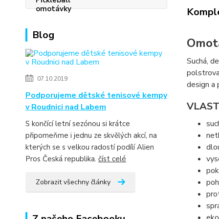
Komple
Blog
Omot
Suchá, d
polstrova
07.10.2019
design a 
Podporujeme dětské tenisové kempy
VLAST
v Roudnici nad Labem
suc
S končící letní sezónou si krátce
net
připomeňme i jednu ze skvělých akcí, na
dlo
kterých se s velkou radostí podílí Alien
vys
Pros Česká republika.
číst celé
pok
poh
Zobrazit všechny články
pro
spr
Z našeho Facebooku
eko