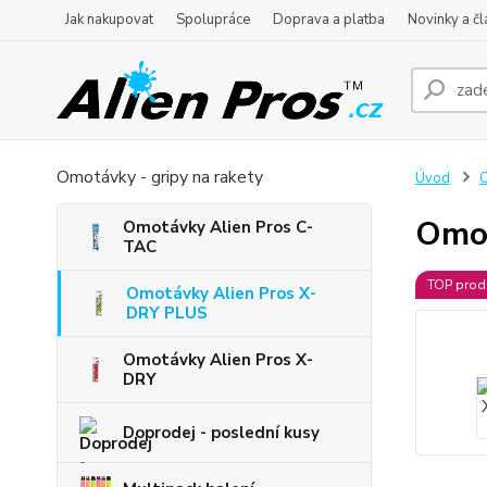
Jak nakupovat
Spolupráce
Doprava a platba
Novinky a čl
Omotávky - gripy na rakety
Úvod
O
Omo
Omotávky Alien Pros C-
TAC
TOP prod
Omotávky Alien Pros X-
DRY PLUS
Omotávky Alien Pros X-
DRY
Doprodej - poslední kusy