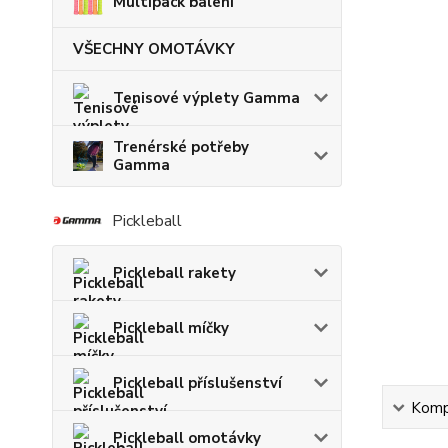
Multipack balení
VŠECHNY OMOTÁVKY
Tenisové výplety Gamma
Trenérské potřeby
Gamma
Pickleball
Pickleball rakety
Pickleball míčky
Pickleball příslušenství
Kompl
Pickleball omotávky