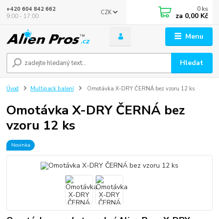
0
ks
+420 604 842 662
CZK
za
0,00 Kč
9:00 - 17:00
Menu
Hledat
Úvod
Multipack balení
Omotávka X-DRY ČERNÁ bez vzoru 12 ks
Omotávka X-DRY ČERNÁ bez
vzoru 12 ks
Novinka