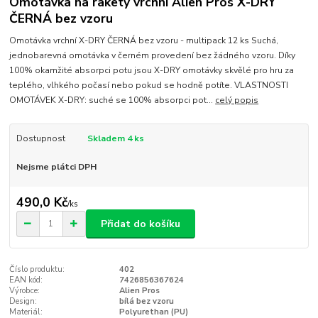
Omotávka na rakety vrchní Alien Pros X-DRY
ČERNÁ bez vzoru
Omotávka vrchní X-DRY ČERNÁ bez vzoru - multipack 12 ks Suchá,
jednobarevná omotávka v černém provedení bez žádného vzoru. Díky
100% okamžité absorpci potu jsou X-DRY omotávky skvělé pro hru za
teplého, vlhkého počasí nebo pokud se hodně potíte. VLASTNOSTI
OMOTÁVEK X-DRY: suché se 100% absorpci pot...
celý popis
Dostupnost
Skladem 4 ks
Nejsme plátci DPH
490,0 Kč
/
ks
Přidat do košíku
Číslo produktu:
402
EAN kód:
7426856367624
Výrobce:
Alien Pros
Design:
bílá bez vzoru
Materiál:
Polyurethan (PU)