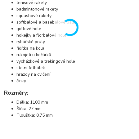
tenisové rakety
badmintonové rakety
squashové rakety
softbalové a basebalové pálky
golfové hole
hokejky a florbalové hole
rybářské pruty
řídítka na kola
rukojeti u kočárků
vycházkové a trekingové hole
stolní fotbálek
hrazdy na cvičení
činky
Rozměry:
Délka: 1100 mm
Šířka: 27 mm
Tloušťka: 0,75 mm