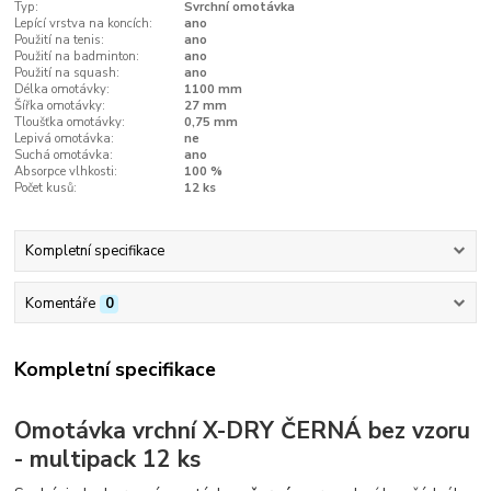
Typ:
Svrchní omotávka
Lepící vrstva na koncích:
ano
Použití na tenis:
ano
Použití na badminton:
ano
Použití na squash:
ano
Délka omotávky:
1100 mm
Šířka omotávky:
27 mm
Tloušťka omotávky:
0,75 mm
Lepivá omotávka:
ne
Suchá omotávka:
ano
Absorpce vlhkosti:
100 %
Počet kusů:
12 ks
Kompletní specifikace
Komentáře
0
Kompletní specifikace
Omotávka vrchní X-DRY ČERNÁ bez vzoru
- multipack 12 ks