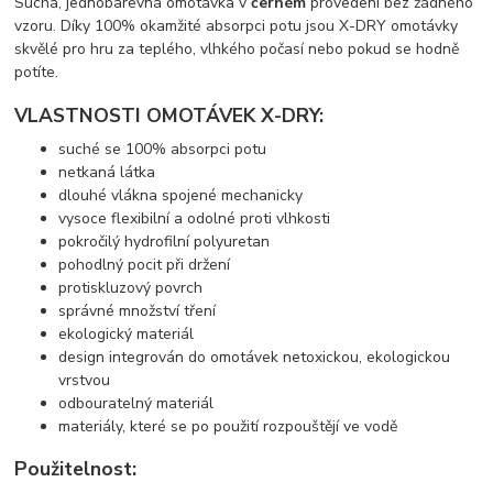
Suchá, jednobarevná omotávka v
černém
provedení bez žádného
vzoru. Díky 100% okamžité absorpci potu jsou X-DRY omotávky
skvělé pro hru za teplého, vlhkého počasí nebo pokud se hodně
potíte.
VLASTNOSTI OMOTÁVEK X-DRY:
suché se 100% absorpci potu
netkaná látka
dlouhé vlákna spojené mechanicky
vysoce flexibilní a odolné proti vlhkosti
pokročilý hydrofilní polyuretan
pohodlný pocit při držení
protiskluzový povrch
správné množství tření
ekologický materiál
design integrován do omotávek netoxickou, ekologickou
vrstvou
odbouratelný materiál
materiály, které se po použití rozpouštějí ve vodě
Použitelnost: