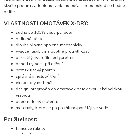
skvělé pro hru za teplého, vlhkého počasí nebo pokud se hodně
potíte.
VLASTNOSTI OMOTÁVEK X-DRY:
suché se 100% absorpci potu
netkaná látka
dlouhé vlákna spojené mechanicky
vysoce flexibilní a odolné proti vlhkosti
pokročilý hydrofilní polyuretan
pohodlný pocit při držení
protiskluzový povrch
správné množství tření
ekologický materiál
design integrován do omotávek netoxickou, ekologickou
vrstvou
odbouratelný materiál
materiály, které se po použití rozpouštějí ve vodě
Použitelnost:
tenisové rakety