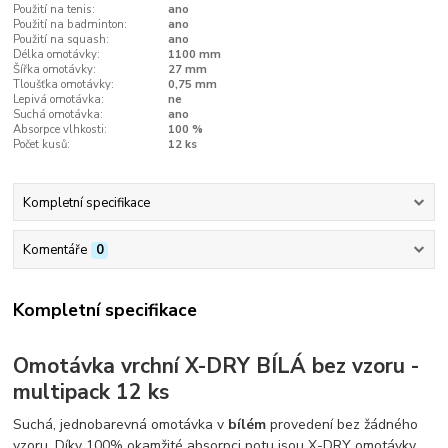
Použití na tenis:
ano
Použití na badminton:
ano
Použití na squash:
ano
Délka omotávky:
1100 mm
Šířka omotávky:
27 mm
Tloušťka omotávky:
0,75 mm
Lepivá omotávka:
ne
Suchá omotávka:
ano
Absorpce vlhkosti:
100 %
Počet kusů:
12 ks
Kompletní specifikace
Komentáře
0
Kompletní specifikace
Omotávka vrchní X-DRY BÍLÁ bez vzoru -
multipack 12 ks
Suchá, jednobarevná omotávka v
bílém
provedení bez žádného
vzoru. Díky 100% okamžité absorpci potu jsou X-DRY omotávky