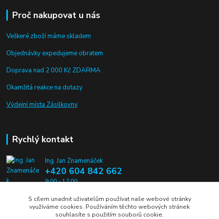
Proč nakupovat u nás
Veškeré zboží máme skladem
Objednávky expedujeme obratem
Doprava nad 2 000 Kč ZDARMA
Okamžitá reakce na dotazy
Výdejní místa Zásilkovny
Rychlý kontakt
Ing. Jan Znamenáček
+420 604 842 662
9:00 - 17:00
S cílem unadnit uživatelům používat naše webové stránky
info@alien-pros.cz
využíváme cookies. Používáním těchto webových stránek
souhlasíte s použitím souborů cookie.