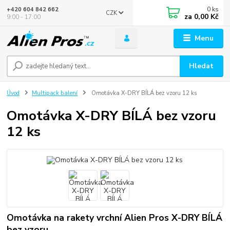
0
ks
+420 604 842 662
CZK
za
0,00 Kč
9:00 - 17:00
Menu
Hledat
Úvod
Multipack balení
Omotávka X-DRY BÍLÁ bez vzoru 12 ks
Omotávka X-DRY BÍLÁ bez vzoru
12 ks
Omotávka na rakety vrchní Alien Pros X-DRY BÍLÁ
bez vzoru