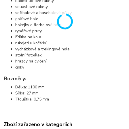
badmintonové rakety
squashové rakety
softbalové a basebalové pálky
golfové hole
hokejky a florbalové hole
rybářské pruty
řídítka na kola
rukojeti u kočárků
vycházkové a trekingové hole
stolní fotbálek
hrazdy na cvičení
činky
Rozměry:
Délka: 1100 mm
Šířka: 27 mm
Tloušťka: 0,75 mm
Zboží zařazeno v kategoriích