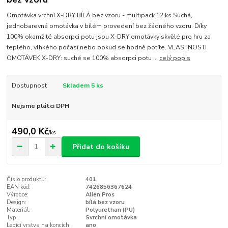
Omotávka vrchní X-DRY BÍLÁ bez vzoru - multipack 12 ks Suchá,
jednobarevná omotávka v bílém provedení bez žádného vzoru. Díky
100% okamžité absorpci potu jsou X-DRY omotávky skvělé pro hru za
teplého, vlhkého počasí nebo pokud se hodně potíte. VLASTNOSTI
OMOTÁVEK X-DRY: suché se 100% absorpci potu ...
celý popis
Dostupnost
Skladem 5 ks
Nejsme plátci DPH
490,0 Kč
/
ks
Přidat do košíku
Číslo produktu:
401
EAN kód:
7426856367624
Výrobce:
Alien Pros
Design:
bílá bez vzoru
Materiál:
Polyurethan (PU)
Typ:
Svrchní omotávka
Lepící vrstva na koncích:
ano