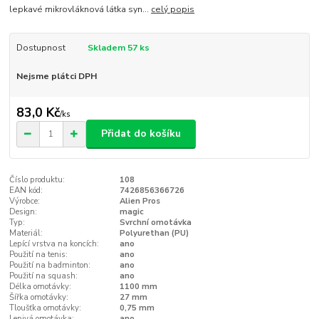
lepkavé mikrovláknová látka syn...
celý popis
Dostupnost
Skladem 57 ks
Nejsme plátci DPH
83,0 Kč
/
ks
Přidat do košíku
Číslo produktu:
108
EAN kód:
7426856366726
Výrobce:
Alien Pros
Design:
magic
Typ:
Svrchní omotávka
Materiál:
Polyurethan (PU)
Lepící vrstva na koncích:
ano
Použití na tenis:
ano
Použití na badminton:
ano
Použití na squash:
ano
Délka omotávky:
1100 mm
Šířka omotávky:
27 mm
Tloušťka omotávky:
0,75 mm
Lepivá omotávka:
ano