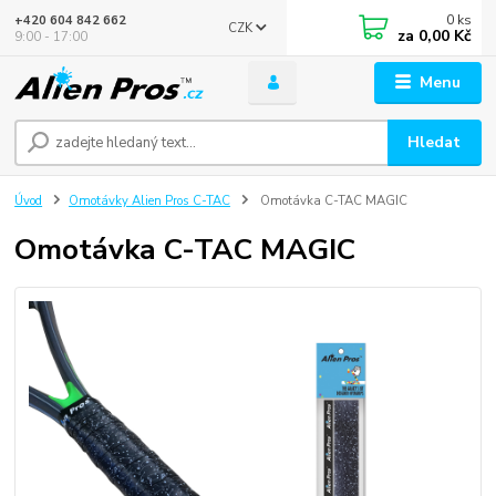
0
ks
+420 604 842 662
CZK
za
0,00 Kč
9:00 - 17:00
Menu
Hledat
Úvod
Omotávky Alien Pros C-TAC
Omotávka C-TAC MAGIC
Omotávka C-TAC MAGIC