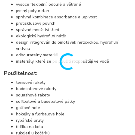
vysoce flexibilní, odolné a větrané
jemný polyuretan
správná kombinace absorbance a lepivosti
protiskluzový povrch
správné množství tření
ekologický hydrofilní nátěr
design integrován do omotávek netoxickou, hydrofilní
vrstvou
odbouratelný materiál
materiály, které se po použití rozpouštějí ve vodě
Použitelnost:
tenisové rakety
badmintonové rakety
squashové rakety
softbalové a basebalové pálky
golfové hole
hokejky a florbalové hole
rybářské pruty
řídítka na kola
rukojeti u kočárků