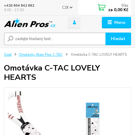
0
ks
+420 604 842 662
CZK
za
0,00 Kč
9:00 - 17:00
Menu
Hledat
Úvod
Omotávky Alien Pros C-TAC
Omotávka C-TAC LOVELY HEARTS
Omotávka C-TAC LOVELY
HEARTS