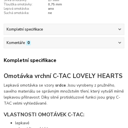
Šířka omotávky:
27 mm
Tloušťka omotávky:
0,75 mm
Lepivá omotávka:
ano
Suchá omotávka:
ne
Kompletní specifikace
Komentáře
0
Kompletní specifikace
Omotávka vrchní C-TAC LOVELY HEARTS
Lepkavá omotávka se vzory
srdce
. Jsou vyrobeny z pružného,
savého materiálu se správným množstvím tření, který vytváří mírně
lepkavou přilnavost. Díky silné protiskluzové funkci jsou gripy C-
TAC velmi vyhledávané.
VLASTNOSTI OMOTÁVEK C-TAC:
lepkavé