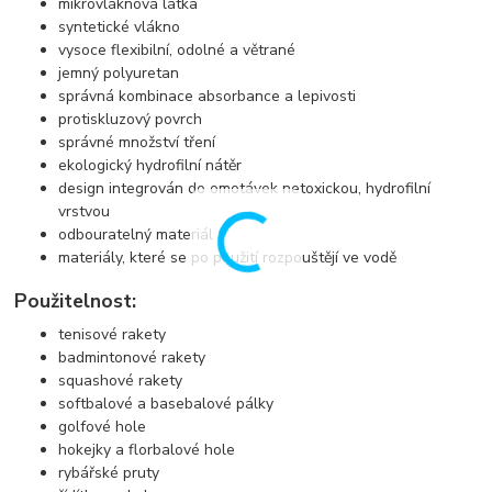
mikrovláknová látka
syntetické vlákno
vysoce flexibilní, odolné a větrané
jemný polyuretan
správná kombinace absorbance a lepivosti
protiskluzový povrch
správné množství tření
ekologický hydrofilní nátěr
design integrován do omotávek netoxickou, hydrofilní
vrstvou
odbouratelný materiál
materiály, které se po použití rozpouštějí ve vodě
Použitelnost:
tenisové rakety
badmintonové rakety
squashové rakety
softbalové a basebalové pálky
golfové hole
hokejky a florbalové hole
rybářské pruty