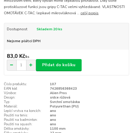
množstvím tření, který vytváří mírně lepkavou přilnavost. Díky silné
protiskluzové funkci jsou gripy C-TAC velmi vyhledávané. VLASTNOSTI
OMOTÁVEK C-TAC: lepkavé mikrovláknová ...
celý popis
Dostupnost
Skladem 20 ks
Nejsme plátci DPH
83,0 Kč
/
ks
Přidat do košíku
Číslo produktu:
107
EAN kód:
7426856368423
Výrobce:
Alien Pros
Design:
srdce růžová
Typ:
Svrchní omotávka
Materiál:
Polyurethan (PU)
Lepící vrstva na koncích:
ano
Použití na tenis:
ano
Použití na badminton:
ano
Použití na squash:
ano
Délka omotávky:
1100 mm