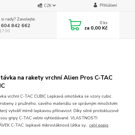
Přihlášení
CZK
 si rady? Zavolejte.
0
ks
 604 842 662
za
0,00 Kč
 17:00
ávka na rakety vrchní Alien Pros C-TAC
IC
ka vrchní C-TAC CUBIC Lepkavá omotávka se vzory cubic.
yrobeny z pružného, savého materiálu se správným množstvím
který vytváří mírně lepkavou přilnavost. Díky silné protiskluzové
 jsou gripy C-TAC velmi vyhledávané. VLASTNOSTI
EK C-TAC: lepkavé mikrovláknová látka sy...
celý popis