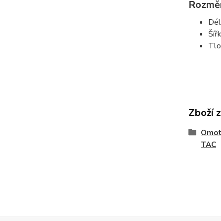
Rozmě
Dél
Šíř
Tlo
Zboží 
Omotá
TAC