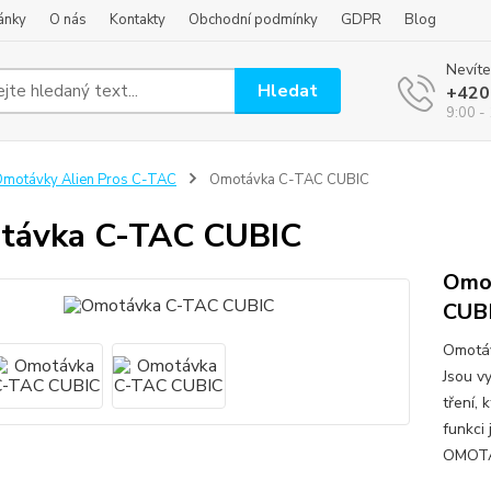
ánky
O nás
Kontakty
Obchodní podmínky
GDPR
Blog
Nevíte
Hledat
+420
9:00 -
motávky Alien Pros C-TAC
Omotávka C-TAC CUBIC
távka C-TAC CUBIC
Omot
CUB
Omotáv
Jsou v
tření, 
funkci
OMOTÁV