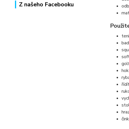
Z našeho Facebooku
odb
mat
Použit
ten
bad
squ
sof
gol
hok
ryb
říd
ruk
vyc
sto
hra
čin