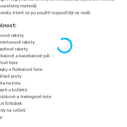
ouratelný materiál
eriály, které se po použití rozpouštějí ve vodě
elnost:
isové rakety
mintonové rakety
ashové rakety
tbalové a basebalové pálky
fové hole
ejky a florbalové hole
ářské pruty
ítka na kola
ojeti u kočárků
házkové a trekingové hole
lní fotbálek
zdy na cvičení
ky