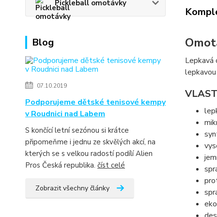
Pickleball omotávky
Komple
Omotá
Blog
Lepkavá 
lepkavou 
07.10.2019
VLAST
Podporujeme dětské tenisové kempy
lep
v Roudnici nad Labem
mik
S končící letní sezónou si krátce
syn
připomeňme i jednu ze skvělých akcí, na
vys
kterých se s velkou radostí podílí Alien
jem
Pros Česká republika.
číst celé
spr
pro
Zobrazit všechny články
spr
eko
des