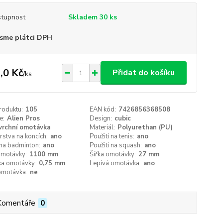
tupnost
Skladem 30 ks
sme plátci DPH
,0 Kč
Přidat do košíku
/
ks
roduktu:
105
EAN kód:
7426856368508
e:
Alien Pros
Design:
cubic
vrchní omotávka
Materiál:
Polyurethan (PU)
vrstva na koncích:
ano
Použití na tenis:
ano
 na badminton:
ano
Použití na squash:
ano
omotávky:
1100 mm
Šířka omotávky:
27 mm
ka omotávky:
0,75 mm
Lepivá omotávka:
ano
omotávka:
ne
Komentáře
0