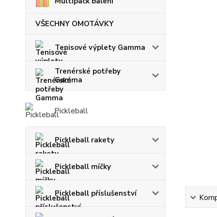
Multipack balení
VŠECHNY OMOTÁVKY
Tenisové výplety Gamma
Trenérské potřeby
Gamma
Pickleball
Pickleball rakety
Pickleball míčky
Pickleball příslušenství
Kompl