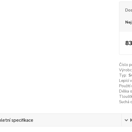
Dos
Nej
83
Číslo p
Výrobc
Typ:
S
Lepící 
Použití
Délka 
Tloušť
Suchá 
etní specifikace