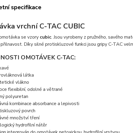
tní specifikace
vka vrchní C-TAC CUBIC
omotávka se vzory
cubic
. Jsou vyrobeny z pružného, savého mat
přilnavost. Díky silné protiskluzové funkci jsou gripy C-TAC vel
NOSTI OMOTÁVEK C-TAC:
kavé
rovláknová látka
tetické vlákno
oce flexibilní, odolné a větrané
ný polyuretan
ávná kombinace absorbance a lepivosti
tiskluzový povrch
ávné množství tření
logický hydrofilní nátěr
ign integrován do omotávek netoxickou, hydrofilní vrstvou