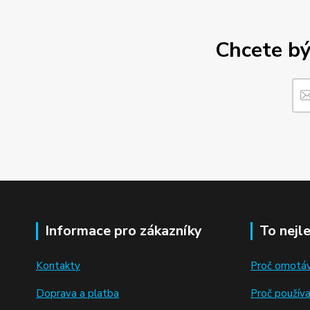
Chcete bý
Informace pro zákazníky
To nejl
Kontakty
Proč omotáv
Doprava a platba
Proč použív