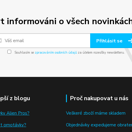
t informováni o všech novinkách
Přihlásit se
Souhlasím se
zpracováním osobních údajů
za účelem rozesílky newsletteru.
epší z blogu
Proč nakupovat u nás
ky Alien Pros?
Veškeré zboží máme skladem
at omotávky
?
Objednávky expedujeme obrat