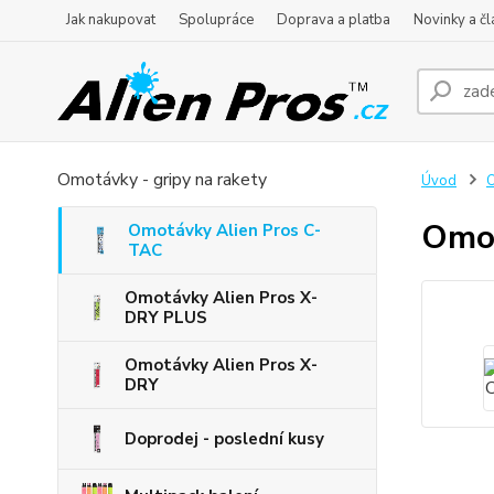
Jak nakupovat
Spolupráce
Doprava a platba
Novinky a čl
Omotávky - gripy na rakety
Úvod
O
Omo
Omotávky Alien Pros C-
TAC
Omotávky Alien Pros X-
DRY PLUS
Omotávky Alien Pros X-
DRY
Doprodej - poslední kusy