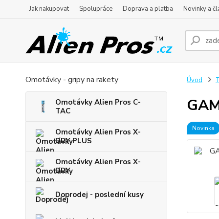
Jak nakupovat
Spolupráce
Doprava a platba
Novinky a čl
Omotávky - gripy na rakety
Úvod
T
GAMM
Omotávky Alien Pros C-
TAC
Novinka
Omotávky Alien Pros X-
DRY PLUS
Omotávky Alien Pros X-
DRY
Doprodej - poslední kusy