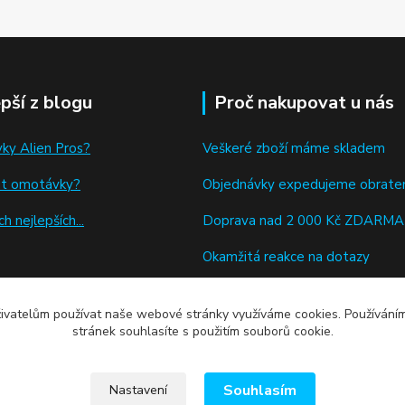
epší z blogu
Proč nakupovat u nás
ky Alien Pros?
Veškeré zboží máme skladem
at omotávky
?
Objednávky expedujeme obrat
h nejlepších...
Doprava nad 2 000 Kč ZDARMA
Okamžitá reakce na dotazy
Výdejní místa Zásilkovny
živatelům používat naše webové stránky využíváme cookies. Používán
stránek souhlasíte s použitím souborů cookie.
Souhlasím
Nastavení