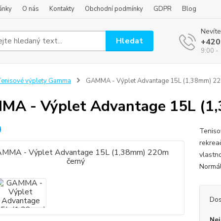
ánky
O nás
Kontakty
Obchodní podmínky
GDPR
Blog
Nevíte
Hledat
+420
9:00 -
enisové výplety Gamma
GAMMA - Výplet Advantage 15L (1,38mm) 22
A - Výplet Advantage 15L (1
Teniso
rekreač
vlastno
Normál
Dos
Nej