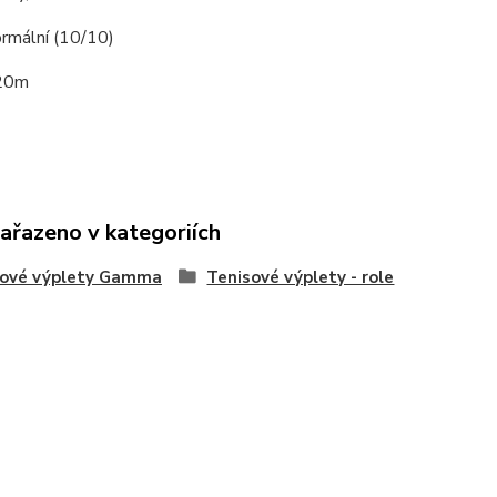
ormální (10/10)
220m
zařazeno v kategoriích
sové výplety Gamma
Tenisové výplety - role