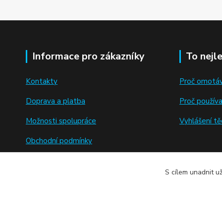
Informace pro zákazníky
To nejl
Kontakty
Proč omotáv
Doprava a platba
Proč použív
Možnosti spolupráce
Vyhlášení těc
Obchodní podmínky
Ochrana osobnch údajů
S cílem unadnit u
GDPR