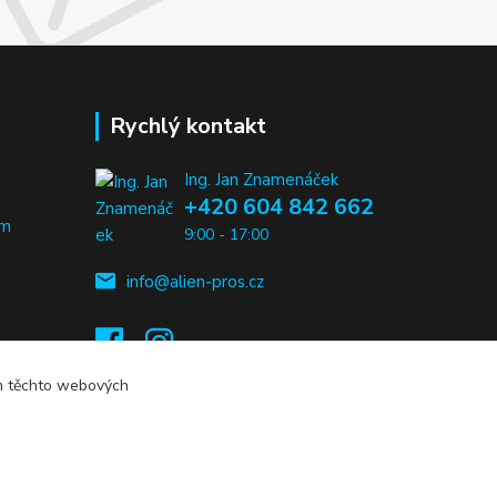
Rychlý kontakt
Ing. Jan Znamenáček
+420 604 842 662
em
9:00 - 17:00
info@alien-pros.cz
ím těchto webových