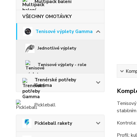
Multipack balení
VŠECHNY OMOTÁVKY
Tenisové výplety Gamma
Jednotlivé výplety
Tenisové výplety - role
Kompl
Trenérské potřeby
Gamma
Komple
Tenisový 
Pickleball
stabilní
Kontrola:
Pickleball rakety
Profil: k