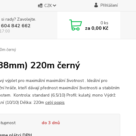
Přihlášení
CZK
 si rady? Zavolejte.
0
ks
 604 842 662
za
0,00 Kč
 17:00
0m černý
,38mm) 220m černý
vý výplet pro maximální maximální životnost . Ideální pro
ní hráče, kteří dávají přednost maximální životnosti a stabilním
stem. Kontrola: standard (6,5/10) Profil: kulatý, mono Výdrž:
ní (10/10) Délka: 220m
celý popis
tupnost
do 3 dnů
sme plátci DPH