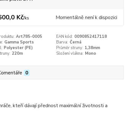
600,0 Kč
Momentálně není k dispozici
/
ks
roduktu:
Art785-0005
EAN kód:
0090852417118
e:
Gamma Sports
Barva:
Černá
l:
Polyester (PE)
Průměr struny:
1,38mm
truny:
220m
Složení vlákna:
Mono
Komentáře
0
hráče, kteří dávají přednost maximální životnosti a