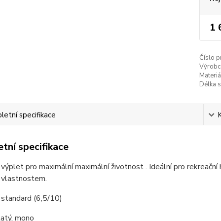
1 
Číslo p
Výrobc
Materiá
Délka s
etní specifikace
tní specifikace
výplet pro maximální maximální životnost . Ideální pro rekreační 
m vlastnostem.
 standard (6,5/10)
ulatý, mono